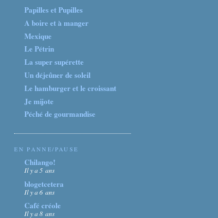
Papilles et Pupilles
A boire et à manger
Mexique
Le Pétrin
La super supérette
Un déjeûner de soleil
Le hamburger et le croissant
Je mijote
Péché de gourmandise
EN PANNE/PAUSE
Chilango!
Il y a 5 ans
blogetcetera
Il y a 6 ans
Café créole
Il y a 8 ans