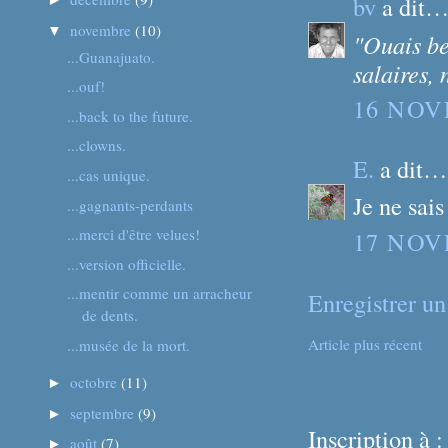
bv
a dit
novembre
(10)
▼
"Ouais ben
...Guanajuato.
salaires,
...ouf!
16 NOV
...back to the future.
...clowns.
E.
a dit…
...cas unique.
Je ne sais
...gagnants-perdants
...merci d'être velues!
17 NOV
...version officielle.
...mentir comme un arracheur
Enregistrer u
de dents.
Article plus récent
...musée de la mort.
octobre
(11)
►
septembre
(9)
►
Inscription à 
août
(7)
►