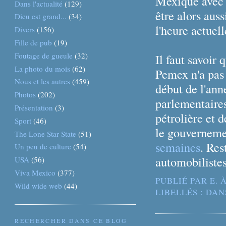
Mexique avec l
Dans l'actualité
(129)
être alors auss
Dieu est grand...
(34)
l'heure actuell
Divers
(156)
Fille de pub
(19)
Foutage de gueule
(32)
Il faut savoir
La photo du mois
(62)
Pemex n'a pas 
Nous et les autres
(459)
début de l'ann
Photos
(202)
parlementaires
Présentation
(3)
pétrolière et 
Sport
(46)
le gouvernem
The Lone Star State
(51)
semaines
. Res
Un peu de culture
(54)
automobilistes
USA
(56)
Viva Mexico
(377)
PUBLIÉ PAR
E.
Wild wide web
(44)
LIBELLÉS :
DAN
RECHERCHER DANS CE BLOG