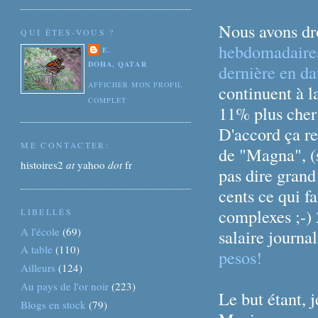
Nous avons dr
QUI ÊTES-VOUS ?
hebdomadaire
E.
DOHA, QATAR
dernière en d
AFFICHER MON PROFIL
continuent à la
COMPLET
11% plus cher 
D'accord ça res
ME CONTACTER:
de "Magna", (s
histoires2
at
yahoo
dot
fr
pas dire grand
cents ce qui fa
complexes ;-) 
LIBELLÉS
A l'école
(69)
salaire journa
A table
(110)
pesos!
Ailleurs
(124)
Au pays de l'or noir
(223)
Le but étant, j
Blogs en stock
(79)