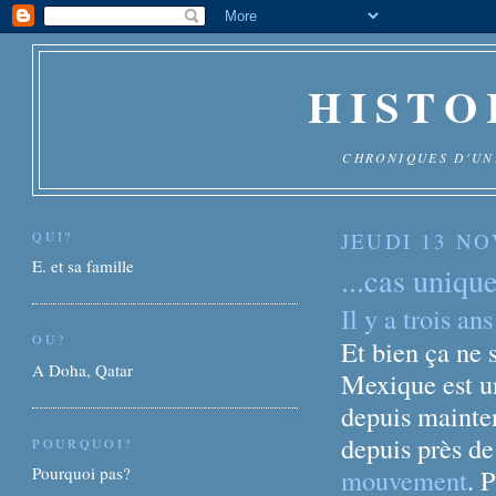
HISTOI
CHRONIQUES D'UN
QUI?
JEUDI 13 N
E. et sa famille
...cas unique
Il y a trois a
OÙ?
Et bien ça ne 
A Doha, Qatar
Mexique est un
depuis mainten
depuis près de
POURQUOI?
mouvement
. P
Pourquoi pas?