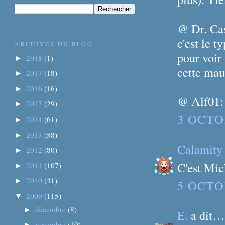
@ Dr. Cas
c'est le t
ARCHIVES DU BLOG
pour voir 
2018
(1)
►
cette mau
2017
(18)
►
2016
(16)
►
@ Alf01: 
2015
(29)
►
3 OCTO
2014
(61)
►
2013
(58)
►
Calamity
2012
(80)
►
C'est Mic
2011
(107)
►
2010
(41)
►
5 OCTO
2009
(115)
▼
décembre
(8)
►
E.
a dit…
novembre
(10)
►