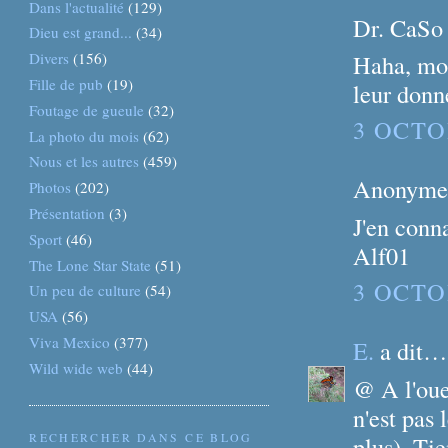
Dans l'actualité
(129)
Dr. CaSo
Dieu est grand...
(34)
Divers
(156)
Haha, moi
Fille de pub
(19)
leur donn
Foutage de gueule
(32)
3 OCTO
La photo du mois
(62)
Nous et les autres
(459)
Anonyme
Photos
(202)
Présentation
(3)
J'en conna
Sport
(46)
Alf01
The Lone Star State
(51)
3 OCTO
Un peu de culture
(54)
USA
(56)
Viva Mexico
(377)
E.
a dit…
Wild wide web
(44)
@ A l'oue
n'est pas 
RECHERCHER DANS CE BLOG
plus). Tie