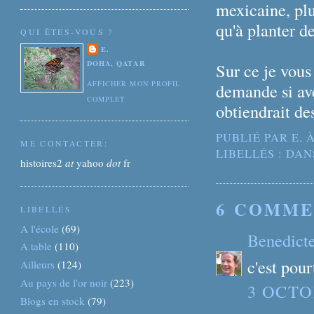
mexicaine, plus
qu'à planter de
QUI ÊTES-VOUS ?
E.
DOHA, QATAR
Sur ce je vous 
AFFICHER MON PROFIL
demande si ave
COMPLET
obtiendrait de
PUBLIÉ PAR
E.
ME CONTACTER:
LIBELLÉS :
DAN
histoires2
at
yahoo
dot
fr
6 COMME
LIBELLÉS
A l'école
(69)
Benedict
A table
(110)
c'est pour
Ailleurs
(124)
Au pays de l'or noir
(223)
3 OCTO
Blogs en stock
(79)