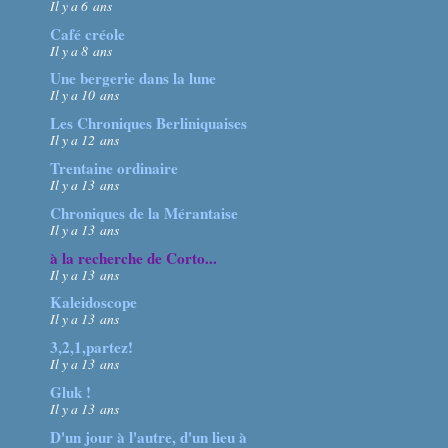
Il y a 6 ans
Café créole
Il y a 8 ans
Une bergerie dans la lune
Il y a 10 ans
Les Chroniques Berliniquaises
Il y a 12 ans
Trentaine ordinaire
Il y a 13 ans
Chroniques de la Mérantaise
Il y a 13 ans
à la recherche de Corto...
Il y a 13 ans
Kaleidoscope
Il y a 13 ans
3,2,1,partez!
Il y a 13 ans
Gluk !
Il y a 13 ans
D'un jour à l'autre, d'un lieu à