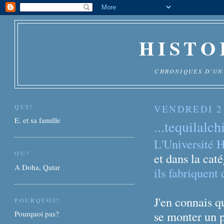
HISTOI
CHRONIQUES D'UN
QUI?
VENDREDI 2
E. et sa famille
...tequilalch
L'Université H
OÙ?
et dans la cat
A Doha, Qatar
ils fabriquent 
J'en connais qu
POURQUOI?
se monter un p
Pourquoi pas?